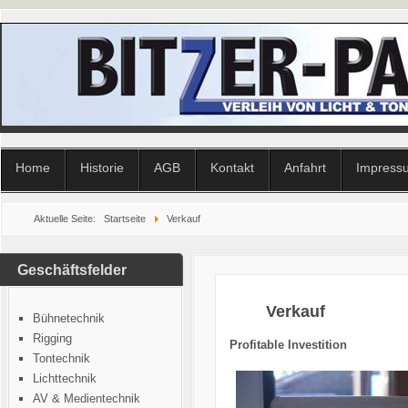
Home
Historie
AGB
Kontakt
Anfahrt
Impress
Aktuelle Seite:
Startseite
Verkauf
Geschäftsfelder
Verkauf
Bühnetechnik
Rigging
Profitable Investition
Tontechnik
Lichttechnik
AV & Medientechnik